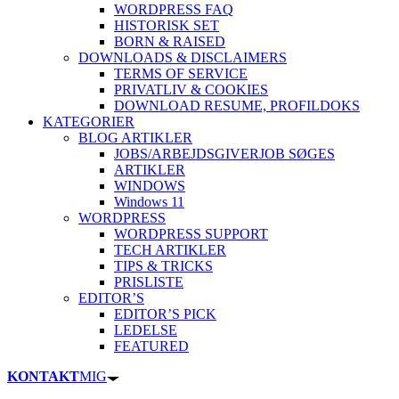
WORDPRESS FAQ
HISTORISK SET
BORN & RAISED
DOWNLOADS & DISCLAIMERS
TERMS OF SERVICE
PRIVATLIV & COOKIES
DOWNLOAD RESUME, PROFIL
DOKS
KATEGORIER
BLOG ARTIKLER
JOBS/ARBEJDSGIVER
JOB SØGES
ARTIKLER
WINDOWS
Windows 11
WORDPRESS
WORDPRESS SUPPORT
TECH ARTIKLER
TIPS & TRICKS
PRISLISTE
EDITOR’S
EDITOR’S PICK
LEDELSE
FEATURED
KONTAKT
MIG