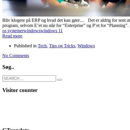
Bliv klogere på ERP og hvad det kan gøre… Det er aldrig for sent at læ
program, selvom E’et nu står for “Enterprise” og P’et for “Planning”
os systemer
windows
windows 11
Read more
Published in
Tech
,
Tips og Tricks
,
Windows
No Comments
Søg..
Visitor counter