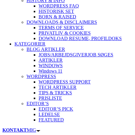
HISTORY & INFO
WORDPRESS FAQ
HISTORISK SET
BORN & RAISED
DOWNLOADS & DISCLAIMERS
TERMS OF SERVICE
PRIVATLIV & COOKIES
DOWNLOAD RESUME, PROFIL
DOKS
KATEGORIER
BLOG ARTIKLER
JOBS/ARBEJDSGIVER
JOB SØGES
ARTIKLER
WINDOWS
Windows 11
WORDPRESS
WORDPRESS SUPPORT
TECH ARTIKLER
TIPS & TRICKS
PRISLISTE
EDITOR’S
EDITOR’S PICK
LEDELSE
FEATURED
KONTAKT
MIG