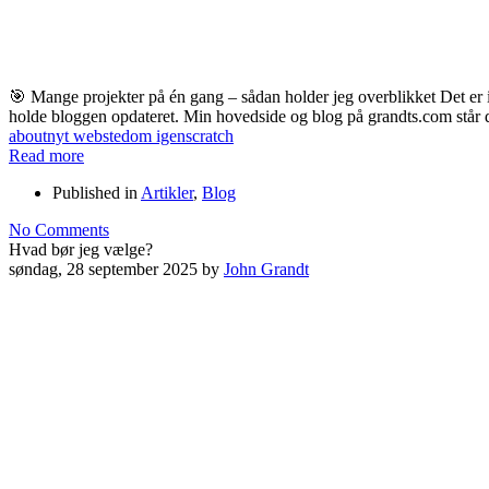
🎯 Mange projekter på én gang – sådan holder jeg overblikket Det er i
holde bloggen opdateret. Min hovedside og blog på grandts.com står derf
about
nyt websted
om igen
scratch
Read more
Published in
Artikler
,
Blog
No Comments
Hvad bør jeg vælge?
søndag, 28 september 2025
by
John Grandt