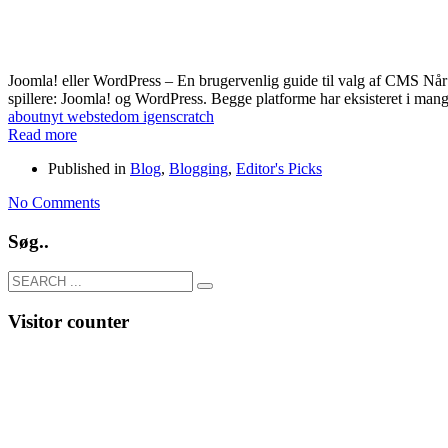
Joomla! eller WordPress – En brugervenlig guide til valg af CMS Når 
spillere: Joomla! og WordPress. Begge platforme har eksisteret i mang
about
nyt websted
om igen
scratch
Read more
Published in
Blog
,
Blogging
,
Editor's Picks
No Comments
Søg..
Visitor counter