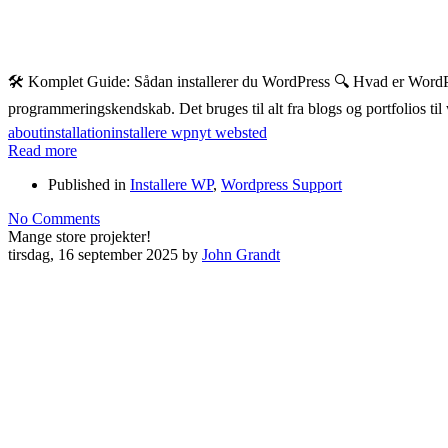
🛠️ Komplet Guide: Sådan installerer du WordPress 🔍 Hvad er Word
programmeringskendskab. Det bruges til alt fra blogs og portfolios t
about
installation
installere wp
nyt websted
Read more
Published in
Installere WP
,
Wordpress Support
No Comments
Mange store projekter!
tirsdag, 16 september 2025
by
John Grandt