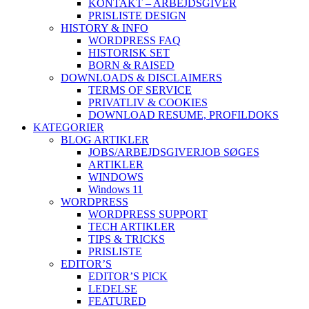
KONTAKT – ARBEJDSGIVER
PRISLISTE DESIGN
HISTORY & INFO
WORDPRESS FAQ
HISTORISK SET
BORN & RAISED
DOWNLOADS & DISCLAIMERS
TERMS OF SERVICE
PRIVATLIV & COOKIES
DOWNLOAD RESUME, PROFIL
DOKS
KATEGORIER
BLOG ARTIKLER
JOBS/ARBEJDSGIVER
JOB SØGES
ARTIKLER
WINDOWS
Windows 11
WORDPRESS
WORDPRESS SUPPORT
TECH ARTIKLER
TIPS & TRICKS
PRISLISTE
EDITOR’S
EDITOR’S PICK
LEDELSE
FEATURED