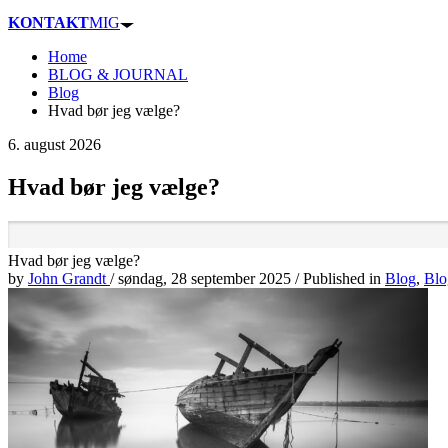
KONTAKT
MIG
Home
BLOG & JOURNAL
Blog
Hvad bør jeg vælge?
6. august 2026
Hvad bør jeg vælge?
Hvad bør jeg vælge?
by
John Grandt
/
søndag, 28 september 2025
/
Published in
Blog
,
Blo