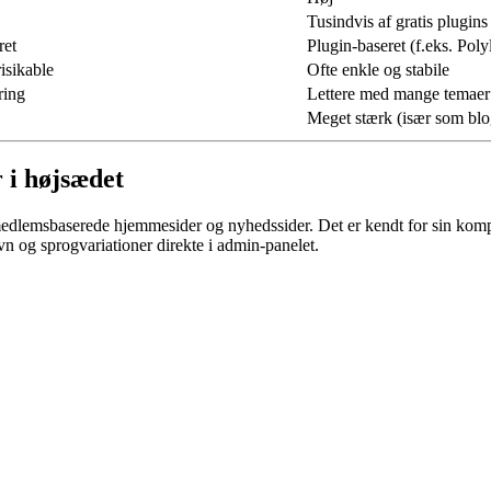
Tusindvis af gratis plugins
ret
Plugin-baseret (f.eks. Poly
isikable
Ofte enkle og stabile
ring
Lettere med mange temaer
Meget stærk (især som blo
r i højsædet
 medlemsbaserede hjemmesider og nyhedssider. Det er kendt for sin kompl
vn og sprogvariationer direkte i admin-panelet.