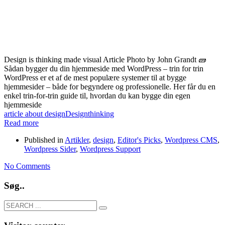
Design is thinking made visual Article Photo by John Grandt 🧱
Sådan bygger du din hjemmeside med WordPress – trin for trin
WordPress er et af de mest populære systemer til at bygge
hjemmesider – både for begyndere og professionelle. Her får du en
enkel trin-for-trin guide til, hvordan du kan bygge din egen
hjemmeside
article about design
Design
thinking
Read more
Published in
Artikler
,
design
,
Editor's Picks
,
Wordpress CMS
,
Wordpress Sider
,
Wordpress Support
No Comments
Søg..