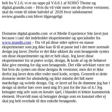
helt fra V.1.0, vi er nu oppe på V.6.0.1 af SOHO Theme og
digital.grandts.com – Hvis du vil vide mere om de diverse versioner,
skal du vente til sidste halvdel af 2026 hvor subdomænet
review.grandts.com bliver tilgængeligt
Domæne digital.grandts.com er et Medie Experience Site lavet just
because i can! det indeholder eksperimenter og specialsider fra
www.grandts.com
– Du vil på disse sider opleve en masse
eksperimenter som jeg ikke kan få til at passe ind i det mere normale
design jeg laver. Derfor er det ikke sikkert du som besøgende syntes
om disse eksperimenter og det er helt okay. Jeg laver disse
eksperimenter for at prøve script, design, & kode af og de behøver
ikke give mening for dig som besøgende. Det ville selvklart være ret
fint hvis du syntes om disse designs & versioner, men det er ikke
derfor jeg laver dem eller roder med kode, scripts. Generelt er dette
domæne stedet for almindelig og ikke mindst det lidt mere
mærkelige og weirde design. Og er lavet ud fra de drømme jeg har i
design så derfor bær over med mig It’s just for the fun of it.! Jeg
betragter mig selv som en kreativ sjæl, i blandet et lettere kunstnerisk
element. Hvorvidt man så betragter design som en kunstart eller ej
skal jeg helt overlade til den enkelte besøgende.