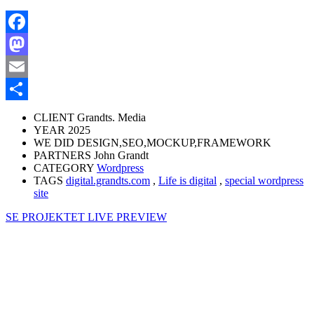
Facebook
Mastodon
Email
Share
CLIENT
Grandts. Media
YEAR
2025
WE DID
DESIGN,SEO,MOCKUP,FRAMEWORK
PARTNERS
John Grandt
CATEGORY
Wordpress
TAGS
digital.grandts.com
,
Life is digital
,
special wordpress
site
SE PROJEKTET LIVE
PREVIEW