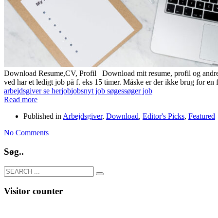
Download Resume,CV, Profil Download mit resume, profil og andre d
ved har et ledigt job på f. eks 15 timer. Måske er der ikke brug for en
arbejdsgiver se her
job
jobs
nyt job søges
søger job
Read more
Published in
Arbejdsgiver
,
Download
,
Editor's Picks
,
Featured
No Comments
Søg..
Visitor counter