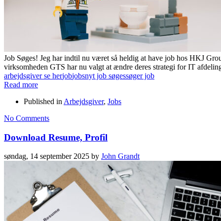
Job Søges! Jeg har indtil nu været så heldig at have job hos HKJ Group
virksomheden GTS har nu valgt at ændre deres strategi for IT afdelin
arbejdsgiver se her
job
jobs
nyt job søges
søger job
Read more
Published in
Arbejdsgiver
,
Jobs
No Comments
Download Resume, Profil
søndag, 14 september 2025
by
John Grandt