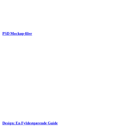
PSD Mockup-filer
Design: En Fyldestgørende Guide