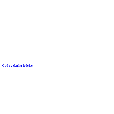
God og dårlig ledelse