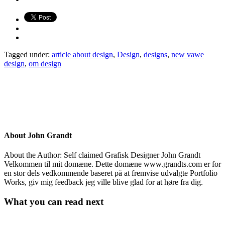
Tagged under:
article about design
,
Design
,
designs
,
new vawe
design
,
om design
About
John Grandt
About the Author: Self claimed Grafisk Designer John Grandt
Velkommen til mit domæne. Dette domæne www.grandts.com er for
en stor dels vedkommende baseret på at fremvise udvalgte Portfolio
Works, giv mig feedback jeg ville blive glad for at høre fra dig.
What you can read next