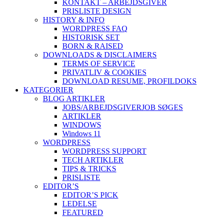
KONTAKT – ARBEJDSGIVER
PRISLISTE DESIGN
HISTORY & INFO
WORDPRESS FAQ
HISTORISK SET
BORN & RAISED
DOWNLOADS & DISCLAIMERS
TERMS OF SERVICE
PRIVATLIV & COOKIES
DOWNLOAD RESUME, PROFIL
DOKS
KATEGORIER
BLOG ARTIKLER
JOBS/ARBEJDSGIVER
JOB SØGES
ARTIKLER
WINDOWS
Windows 11
WORDPRESS
WORDPRESS SUPPORT
TECH ARTIKLER
TIPS & TRICKS
PRISLISTE
EDITOR’S
EDITOR’S PICK
LEDELSE
FEATURED