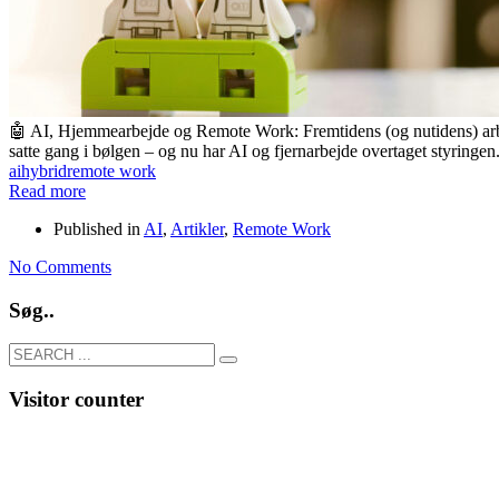
🤖 AI, Hjemmearbejde og Remote Work: Fremtidens (og nutidens) arbej
satte gang i bølgen – og nu har AI og fjernarbejde overtaget styringe
ai
hybrid
remote work
Read more
Published in
AI
,
Artikler
,
Remote Work
No Comments
Søg..
Visitor counter