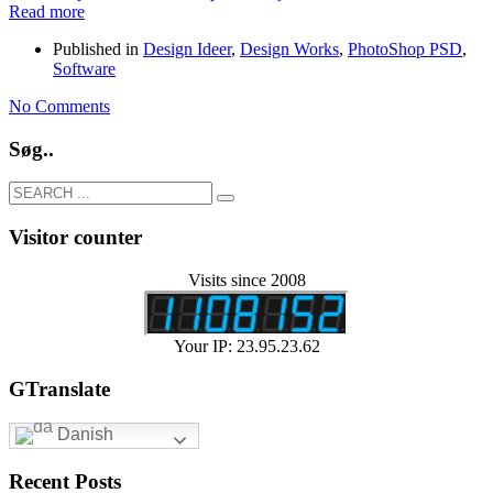
Read more
Published in
Design Ideer
,
Design Works
,
PhotoShop PSD
,
Software
No Comments
Søg..
Visitor counter
Visits since 2008
Your IP: 23.95.23.62
GTranslate
Danish
Recent Posts