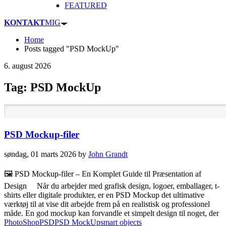
FEATURED
KONTAKT
MIG
Home
Posts tagged "PSD MockUp"
6. august 2026
Tag: PSD MockUp
PSD Mockup-filer
søndag, 01 marts 2026
by
John Grandt
🖼️ PSD Mockup-filer – En Komplet Guide til Præsentation af
Design Når du arbejder med grafisk design, logoer, emballager, t-
shirts eller digitale produkter, er en PSD Mockup det ultimative
værktøj til at vise dit arbejde frem på en realistisk og professionel
måde. En god mockup kan forvandle et simpelt design til noget, der
PhotoShop
PSD
PSD MockUp
smart objects