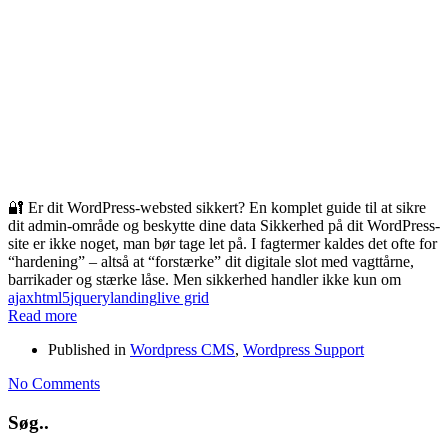
🔐 Er dit WordPress-websted sikkert? En komplet guide til at sikre
dit admin-område og beskytte dine data Sikkerhed på dit WordPress-
site er ikke noget, man bør tage let på. I fagtermer kaldes det ofte for
“hardening” – altså at “forstærke” dit digitale slot med vagttårne,
barrikader og stærke låse. Men sikkerhed handler ikke kun om
ajax
html5
jquery
landing
live grid
Read more
Published in
Wordpress CMS
,
Wordpress Support
No Comments
Søg..